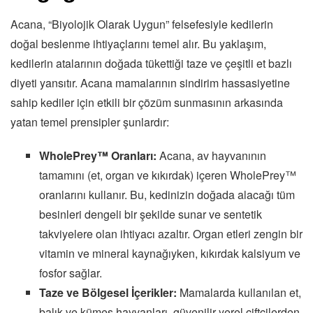
Acana, “Biyolojik Olarak Uygun” felsefesiyle kedilerin
doğal beslenme ihtiyaçlarını temel alır. Bu yaklaşım,
kedilerin atalarının doğada tükettiği taze ve çeşitli et bazlı
diyeti yansıtır. Acana mamalarının sindirim hassasiyetine
sahip kediler için etkili bir çözüm sunmasının arkasında
yatan temel prensipler şunlardır:
WholePrey™ Oranları:
Acana, av hayvanının
tamamını (et, organ ve kıkırdak) içeren WholePrey™
oranlarını kullanır. Bu, kedinizin doğada alacağı tüm
besinleri dengeli bir şekilde sunar ve sentetik
takviyelere olan ihtiyacı azaltır. Organ etleri zengin bir
vitamin ve mineral kaynağıyken, kıkırdak kalsiyum ve
fosfor sağlar.
Taze ve Bölgesel İçerikler:
Mamalarda kullanılan et,
balık ve kümes hayvanları, güvenilir yerel çiftçilerden