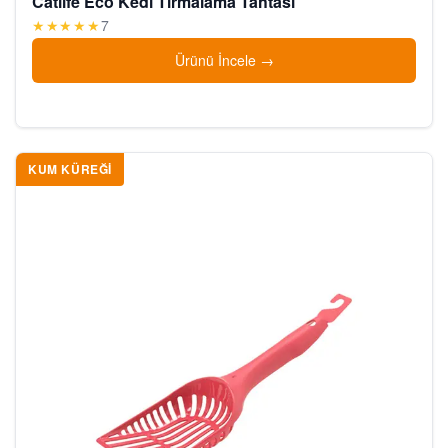
Catlife Eco Kedi Tırmalama Tahtası
★★★★★
7
Ürünü İncele
KUM KÜREĞI