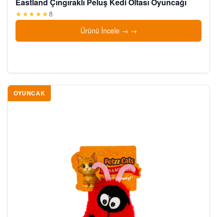
Eastland Çıngıraklı Peluş Kedi Oltası Oyuncağı
★★★★★
8
Ürünü İncele →
OYUNCAK