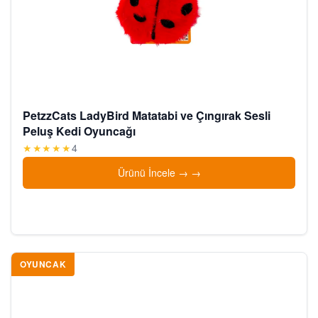
PetzzCats LadyBird Matatabi ve Çıngırak Sesli
Peluş Kedi Oyuncağı
★★★★★
4
Ürünü İncele →
OYUNCAK