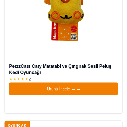
PetzzCats Caty Matatabi ve Çıngırak Sesli Peluş
Kedi Oyuncağı
★★★★★
2
Ürünü İncele →
OYUNCAK