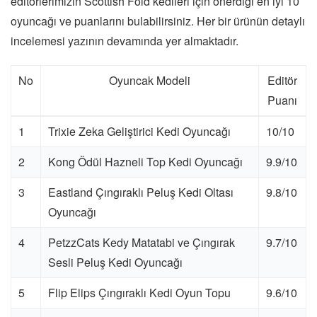
editörlerimizin Scottish Fold kedileri için önerdiği en iyi 10
oyuncağı ve puanlarını bulabilirsiniz. Her bir ürünün detaylı
incelemesi yazının devamında yer almaktadır.
No
Oyuncak Modeli
Editör
Puanı
1
Trixie Zeka Geliştirici Kedi Oyuncağı
10/10
2
Kong Ödül Hazneli Top Kedi Oyuncağı
9.9/10
3
Eastland Çıngıraklı Peluş Kedi Oltası
9.8/10
Oyuncağı
4
PetzzCats Kedy Matatabi ve Çıngırak
9.7/10
Sesli Peluş Kedi Oyuncağı
5
Flip Elips Çıngıraklı Kedi Oyun Topu
9.6/10