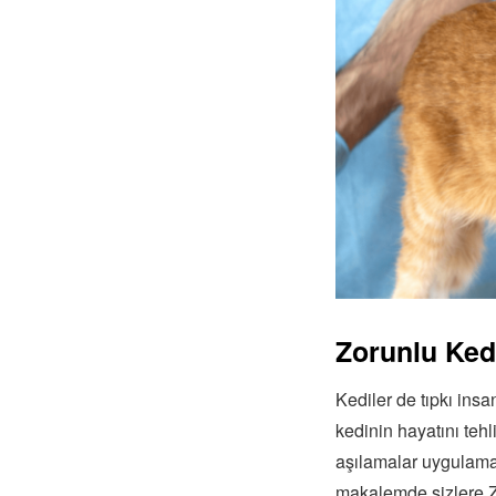
Zorunlu Kedi
Kediler de tıpkı insan
kedinin hayatını tehl
aşılamalar uygulama
makalemde sizlere Zor