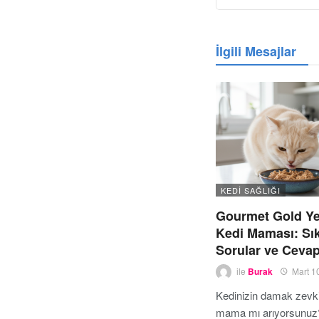
İlgili Mesajlar
KEDI SAĞLIĞI
Gourmet Gold Ye
Kedi Maması: Sı
Sorular ve Cevap
ile
Burak
Mart 1
Kedinizin damak zevkin
mama mı arıyorsunuz