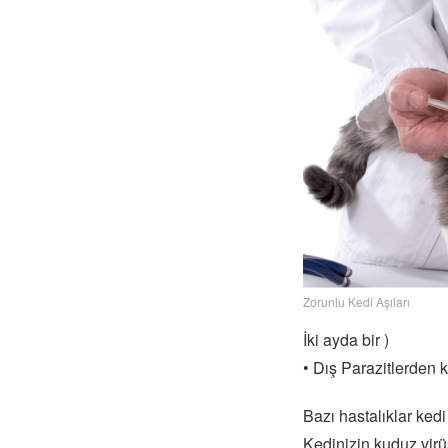
Zorunlu Kedi Aşıları
İki ayda bir )
• Dış Parazitlerden k
Bazı hastalıklar kedi
Kedinizin kuduz virüs