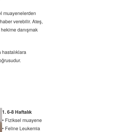
ksel muayenelerden
haber verebilir. Ateş,
ner hekime danışmak
 hastalıklara
oğrusudur.
1. 6-8 Haftalık
• Fiziksel muayene
• Feline Leukemia