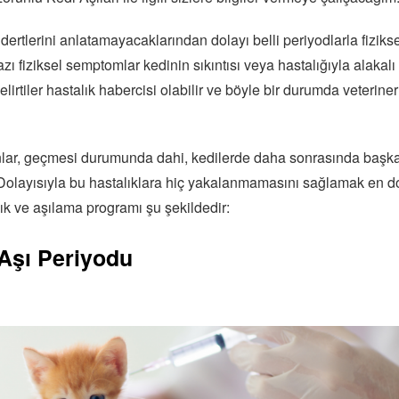
i dertlerini anlatamayacaklarından dolayı belli periyodlarla fizi
zı fiziksel semptomlar kedinin sıkıntısı veya hastalığıyla alakalı 
belirtiler hastalık habercisi olabilir ve böyle bir durumda veteri
onlar, geçmesi durumunda dahi, kedilerde daha sonrasında başka
. Dolayısıyla bu hastalıklara hiç yakalanmamasını sağlamak en d
lık ve aşılama programı şu şekildedir:
 Aşı Periyodu