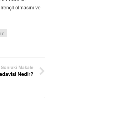
dirençli olmasını ve
ı?
Sonraki Makale
edavisi Nedir?