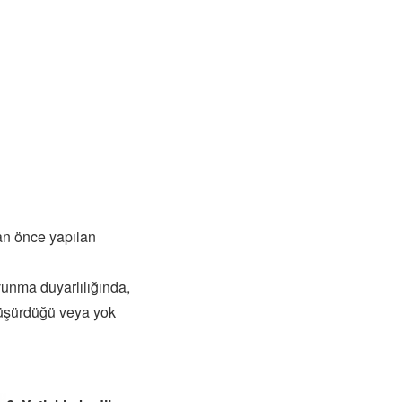
tan önce yapılan
vunma duyarlılığında,
 düşürdüğü veya yok