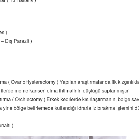
es )
 – Dış Parazit )
ırma ( OvarioHysterectomy ) Yapılan araştırmalar da ilk kızgınlık
ilerde meme kanseri olma ihtimalinin düştüğü saptanmıştır
ştırma ( Orchiectomy ) Erkek kedilerde kısırlaştırmanın, bölge sa
a yine bölge belirlemede kullandığı idrarla iz bırakma işlemini
ialtı )