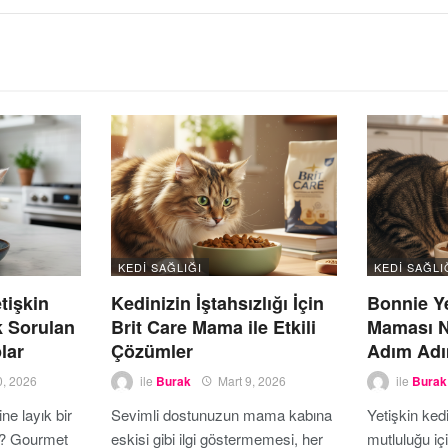
KEDI SAĞLIĞI
KEDI SAĞLI
tişkin
Kedinizin İştahsızlığı İçin
Bonnie Ye
k Sorulan
Brit Care Mama ile Etkili
Maması Na
lar
Çözümler
Adım Adı
0, 2026
ile
Burak
Mart 9, 2026
ile
Burak
e layık bir
Sevimli dostunuzun mama kabına
Yetişkin kedi
? Gourmet
eskisi gibi ilgi göstermemesi, her
mutluluğu i