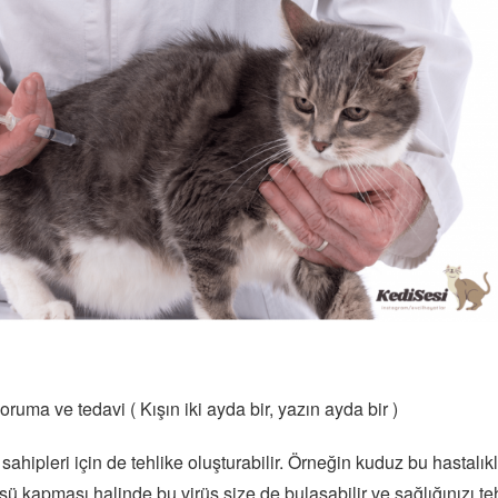
oruma ve tedavi ( Kışın iki ayda bir, yazın ayda bir )
 sahipleri için de tehlike oluşturabilir. Örneğin kuduz bu hastalıkl
ü kapması halinde bu virüs size de bulaşabilir ve sağlığınızı teh