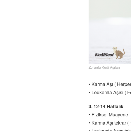
Zorunlu Kedi Aşıları
• Karma Aşı ( Herpes 
• Leukemia Aşısı ( Fe
3. 12-14 Haftalık
• Fiziksel Muayene
• Karma Aşı tekrar ( 
• Leukemia Aşısı tekr