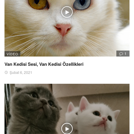
1
VIDEO
Van Kedisi Sesi, Van Kedisi Özellikleri
Şubat 6, 2021