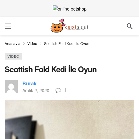
Anasayfa
Video
Scottish Fold Kedi İle Oyun
VIDEO
Scottish Fold Kedi İle Oyun
Burak
1
Aralık 2, 2020