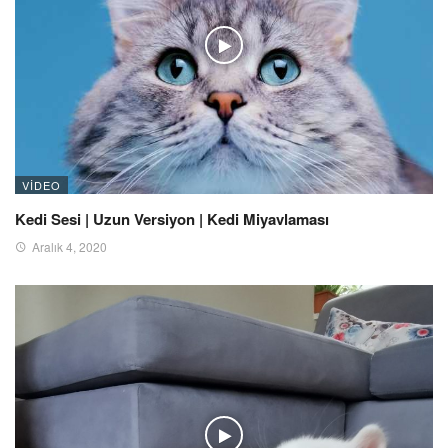
VIDEO
Kedi Sesi | Uzun Versiyon | Kedi Miyavlaması
Aralık 4, 2020