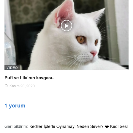
VIDEO
Pufi ve Lila’nın kavgası..
Kasım 20, 2020
1 yorum
Geri bildirim:
Kediler İplerle Oynamayı Neden Sever? ❤️ Kedi Sesi