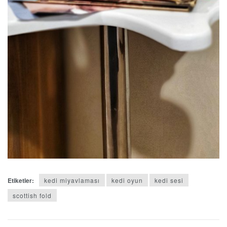
Etiketler:
kedi miyavlaması
kedi oyun
kedi sesi
scottish fold