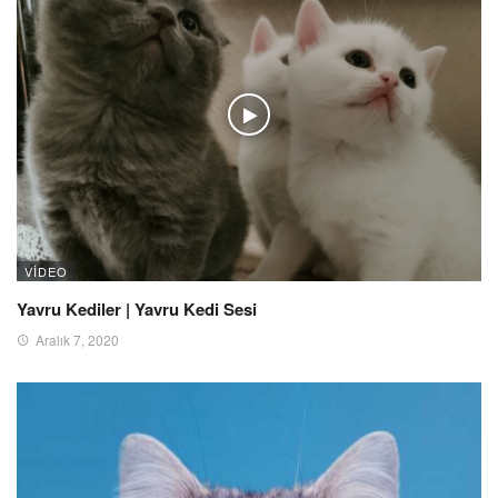
VIDEO
Yavru Kediler | Yavru Kedi Sesi
Aralık 7, 2020