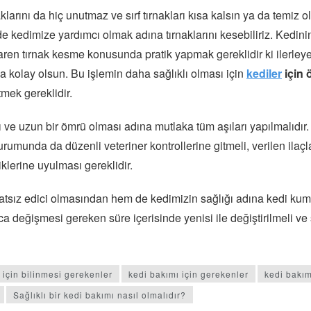
aklarını da hiç unutmaz ve sırf tırnakları kısa kalsın ya da temiz o
 de kedimize yardımcı olmak adına tırnaklarını kesebiliriz. Kedin
aren tırnak kesme konusunda pratik yapmak gereklidir ki ilerle
ha kolay olsun. Bu işlemin daha sağlıklı olması için
kediler
için 
tmek gereklidir.
ı ve uzun bir ömrü olması adına mutlaka tüm aşıları yapılmalıdır.
urumunda da düzenli veteriner kontrollerine gitmeli, verilen ilaçl
klerine uyulması gereklidir.
sız edici olmasından hem de kedimizin sağlığı adına kedi kumu
ca değişmesi gereken süre içerisinde yenisi ile değiştirilmeli ve
 için bilinmesi gerekenler
kedi bakımı için gerekenler
kedi bakım
Sağlıklı bir kedi bakımı nasıl olmalıdır?