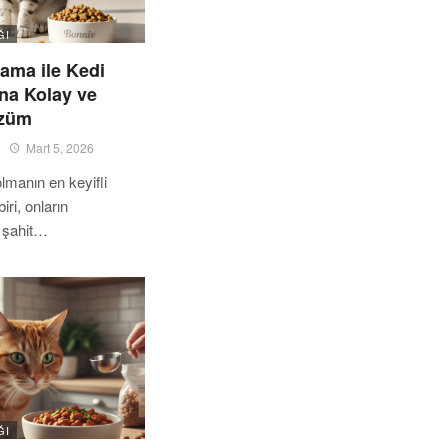
ĞI
ama ile Kedi
na Kolay ve
özüm
Mart 5, 2026
olmanın en keyifli
iri, onların
 şahit…
ĞI