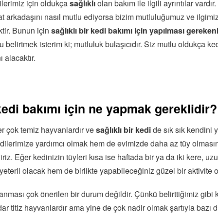
dilerimiz için oldukça
sağlıklı
olan bakım ile ilgili ayrıntılar vardır
yat arkadaşını nasıl mutlu ediyorsa bizim mutluluğumuz ve ilgimi
tir. Bunun için
sağlıklı bir kedi bakımı için yapılması gereken
elirtmek isterim ki; mutluluk bulaşıcıdır. Siz mutlu oldukça k
 alacaktır.
 kedi bakımı için ne yapmak gereklidir?
ler çok temiz hayvanlardır ve
sağlıklı bir kedi
de sık sık kendini y
ilerimize yardımcı olmak hem de evimizde daha az tüy olması
iriz. Eğer kedinizin tüyleri kısa ise haftada bir ya da iki kere, uz
terli olacak hem de birlikte yapabileceğiniz güzel bir aktivite o
anması çok önerilen bir durum değildir. Çünkü belirttiğimiz gibi 
ar titiz hayvanlardır ama yine de çok nadir olmak şartıyla bazı 