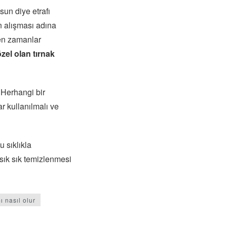
lsun diye etrafı
in alışması adına
yen zamanlar
özel olan tırnak
 Herhangi bir
ar kullanılmalı ve
 sıklıkla
 sık sık temizlenmesi
ı nasıl olur