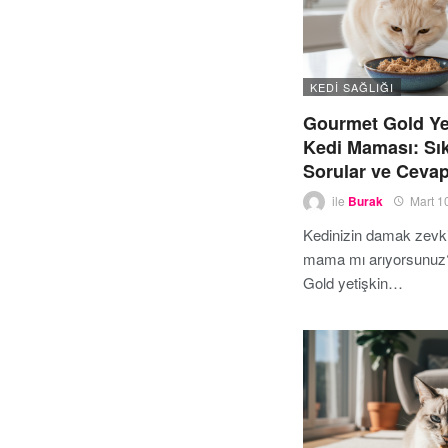
KEDI SAĞLIĞI
Gourmet Gold Ye
Kedi Maması: Sı
Sorular ve Cevap
ile
Burak
Mart 1
Kedinizin damak zevkin
mama mı arıyorsunuz
Gold yetişkin…