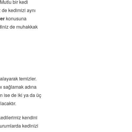
. Mutlu bir kedi
z de kedimizi aynı
ler
konusuna
ediniz de muhakkak
alayarak temizler.
nı sağlamak adına
un ise de iki ya da üç
lacaktır.
kedilerimiz kendini
durumlarda kedinizi