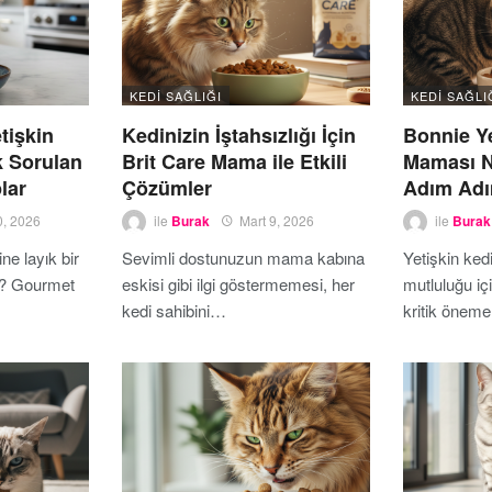
KEDI SAĞLIĞI
KEDI SAĞLI
tişkin
Kedinizin İştahsızlığı İçin
Bonnie Ye
k Sorulan
Brit Care Mama ile Etkili
Maması Na
lar
Çözümler
Adım Adı
0, 2026
ile
Burak
Mart 9, 2026
ile
Burak
e layık bir
Sevimli dostunuzun mama kabına
Yetişkin kedi
? Gourmet
eskisi gibi ilgi göstermemesi, her
mutluluğu i
kedi sahibini…
kritik önem