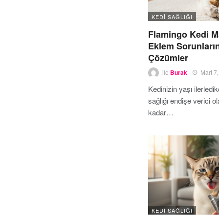
KEDI SAĞLIĞI
Flamingo Kedi M
Eklem Sorunların
Çözümler
ile
Burak
Mart 7
Kedinizin yaşı ilerled
sağlığı endişe verici ola
kadar…
KEDI SAĞLIĞI