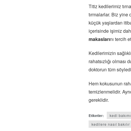
Titiz kedilerimiz tırn
tırmalarlar. Biz yine
küçük yaşlardan itib
içerisinde işimiz da
makasları
nı tercih e
Kedilerimizin sağlıkl
rahatsızlığı olması d
doktorun tüm söyledi
Hem kokusunun rahat
temizlenmelidir. Ayrı
gereklidir.
Etiketler:
kedi bakımı
kedilere nasıl bakılır