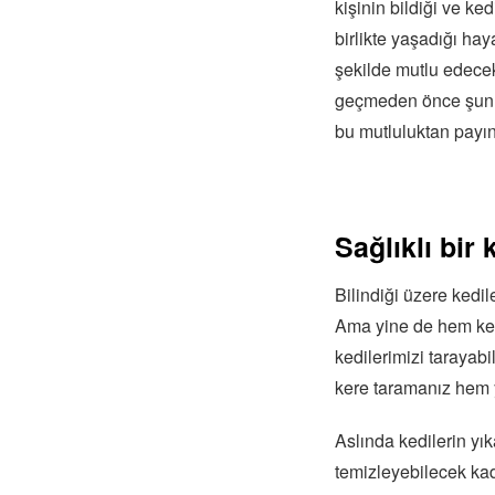
kişinin bildiği ve ke
birlikte yaşadığı ha
şekilde mutlu edecek
geçmeden önce şunu b
bu mutluluktan payını
Sağlıklı bir
Bilindiği üzere kedi
Ama yine de hem ked
kedilerimizi tarayabil
kere taramanız hem ye
Aslında kedilerin yık
temizleyebilecek kad