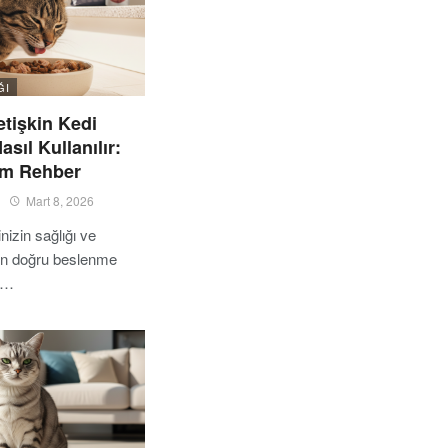
ĞI
tişkin Kedi
sıl Kullanılır:
m Rehber
Mart 8, 2026
nizin sağlığı ve
çin doğru beslenme
e…