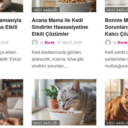
KEDI SAĞLIĞI
KEDI SAĞLI
amasıyla
Acana Mama ile Kedi
Bonnie M
a Etkili
Sindirim Hassasiyetine
Sorunları
Etkili Çözümler
Kalıcı Ç
, 2026
ile
Burak
Mart 6, 2026
ile
Burak
ikçe eklem
Kedi dostlarımızda görülen
Kedi sahibi 
bilir. Eskisi
iştahsızlık, kusma, ishal gibi
yanlarından b
sindirim sorunları,…
mutluluğuna
KEDI SAĞLIĞI
KEDI SAĞLI