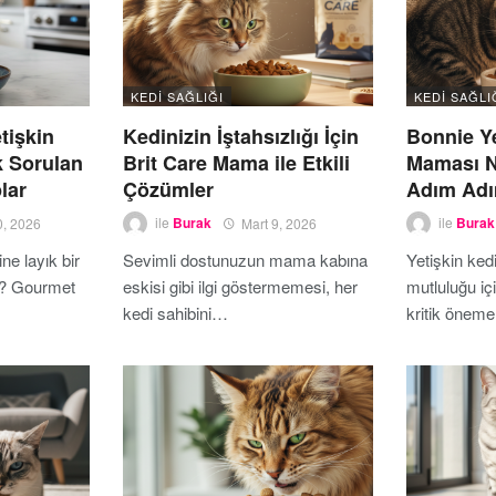
KEDI SAĞLIĞI
KEDI SAĞLI
tişkin
Kedinizin İştahsızlığı İçin
Bonnie Ye
k Sorulan
Brit Care Mama ile Etkili
Maması Na
lar
Çözümler
Adım Adı
0, 2026
ile
Burak
Mart 9, 2026
ile
Burak
e layık bir
Sevimli dostunuzun mama kabına
Yetişkin kedi
? Gourmet
eskisi gibi ilgi göstermemesi, her
mutluluğu i
kedi sahibini…
kritik önem