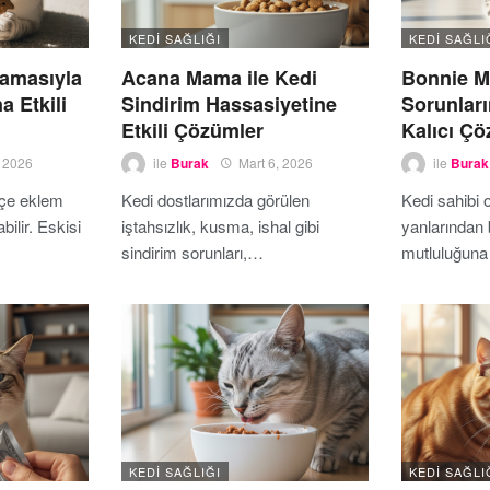
KEDI SAĞLIĞI
KEDI SAĞLI
amasıyla
Acana Mama ile Kedi
Bonnie M
a Etkili
Sindirim Hassasiyetine
Sorunları
Etkili Çözümler
Kalıcı Ç
, 2026
ile
Burak
Mart 6, 2026
ile
Burak
ikçe eklem
Kedi dostlarımızda görülen
Kedi sahibi 
bilir. Eskisi
iştahsızlık, kusma, ishal gibi
yanlarından b
sindirim sorunları,…
mutluluğuna
KEDI SAĞLIĞI
KEDI SAĞLI