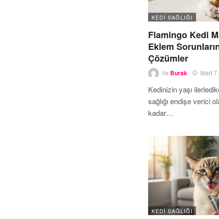
KEDI SAĞLIĞI
Flamingo Kedi M
Eklem Sorunların
Çözümler
ile
Burak
Mart 7
Kedinizin yaşı ilerled
sağlığı endişe verici ola
kadar…
KEDI SAĞLIĞI