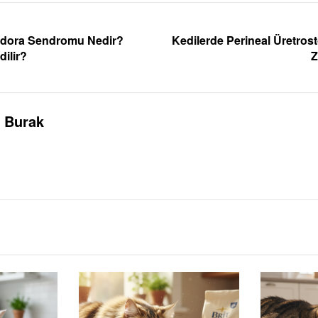
ndora Sendromu Nedir?
Kedilerde Perineal Üretros
dilir?
Z
Burak