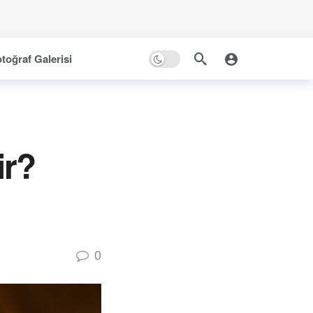
toğraf Galerisi
ir?
0