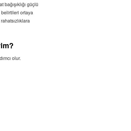
t bağışıklığı güçlü
elirtileri ortaya
 rahatsızlıklara
rim?
ımcı olur.