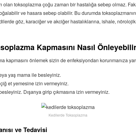
n olan toksoplazma çoğu zaman bir hastalığa sebep olmaz. Faka
ğalabilir ve hasara sebep olabilir. Bu durumda toksoplazmanın b
edilerde göz, karaciğer ve akciğer hastalıklarına, ishale, nörolojik
soplazma Kapmasını Nasıl Önleyebili
ma kapmasını önlemek sizin de enfeksiyondan korunmanıza yard
ya yaş mama ile besleyiniz.
 çiğ et yemesine izin vermeyiniz.
esleyiniz. Dışarıya girip çıkmasına izin vermeyiniz.
Kedilerde Toksoplazma
nısı ve Tedavisi