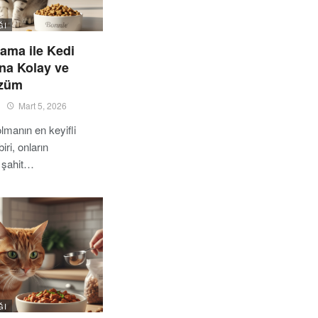
ĞI
ama ile Kedi
na Kolay ve
özüm
Mart 5, 2026
olmanın en keyifli
iri, onların
 şahit…
ĞI