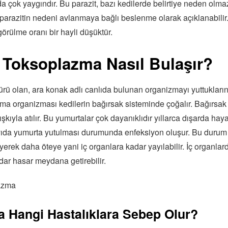
da çok yaygındır. Bu parazit, bazı kedilerde belirtiye neden olm
parazitin nedeni avlanmaya bağlı beslenme olarak açıklanabilir
örülme oranı bir hayli düşüktür.
 Toksoplazma Nasıl Bulaşır?
ürü olan, ara konak adlı canlıda bulunan organizmayı yuttukları
zma organizması kedilerin bağırsak sisteminde çoğalır. Bağırsa
şkıyla atılır. Bu yumurtalar çok dayanıklıdır yıllarca dışarda hay
ıda yumurta yutulması durumunda enfeksiyon oluşur. Bu durum 
leyerek daha öteye yani iç organlara kadar yayılabilir. İç organlard
ar hasar meydana getirebilir.
 Hangi Hastalıklara Sebep Olur?