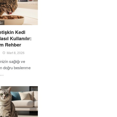
ĞI
tişkin Kedi
sıl Kullanılır:
m Rehber
Mart 8, 2026
nizin sağlığı ve
çin doğru beslenme
e…