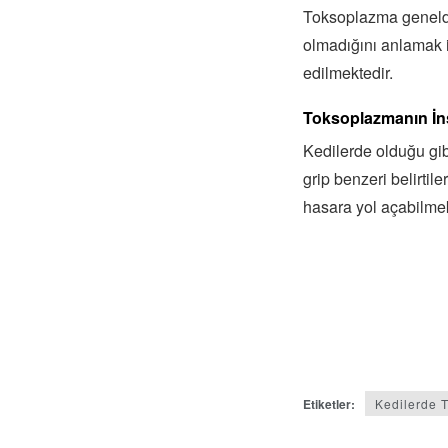
Toksoplazma genelde b
olmadığını anlamak iç
edilmektedir.
Toksoplazmanın İns
Kedilerde olduğu gib
grip benzeri belirti
hasara yol açabilmek
Etiketler:
Kedilerde 