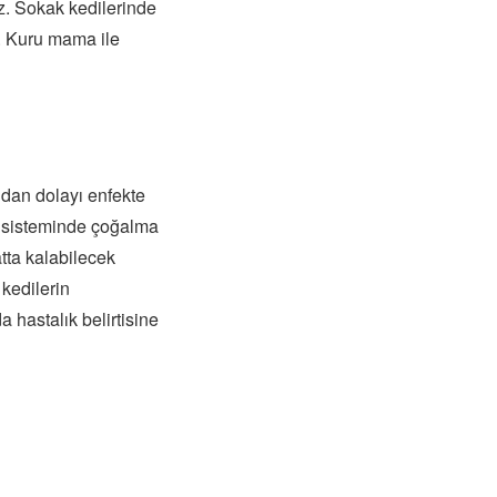
az. Sokak kedilerinde
. Kuru mama ile
ndan dolayı enfekte
k sisteminde çoğalma
atta kalabilecek
kedilerin
a hastalık belirtisine