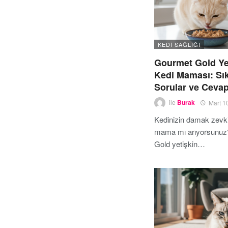
KEDI SAĞLIĞI
Gourmet Gold Ye
Kedi Maması: Sı
Sorular ve Cevap
ile
Burak
Mart 1
Kedinizin damak zevkin
mama mı arıyorsunuz
Gold yetişkin…