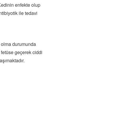
 Kedinin enfekte olup
tibiyotik ile tedavi
yıf olma durumunda
 fetüse geçerek ciddi
taşımaktadır.