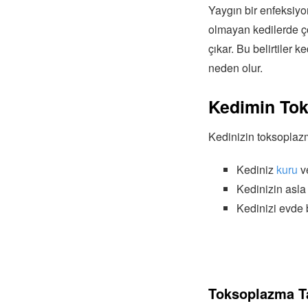
Yaygın bir enfeksiyo
olmayan kedilerde ço
çıkar. Bu belirtiler k
neden olur.
Kedimin Tok
Kedinizin toksoplaz
Kediniz
kuru
ve
Kedinizin asla
Kedinizi evde b
Toksoplazma Ta