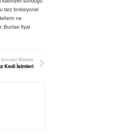
t kabiliyeti sunduğu
 tarz fonksiyonel
ellerin ne
 Bunları fiyat
Sonraki Makale
ız Kedi İsimleri