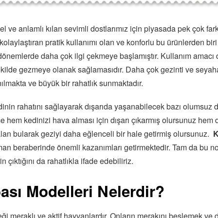
l ve anlamlı kılan sevimli dostlarımız için piyasada pek çok far
laylaştıran pratik kullanımı olan ve konforlu bu ürünlerden bir
dönemlerde daha çok ilgi çekmeye başlamıştır. Kullanım amacı d
 şekilde gezmeye olanak sağlamasıdır. Daha çok gezinti ve seya
lmakta ve büyük bir rahatlık sunmaktadır.
dinin rahatını sağlayarak dışarıda yaşanabilecek bazı olumsuz 
ce hem kedinizi hava alması için dışarı çıkarmış olursunuz hem d
alan bularak geziyi daha eğlenceli bir hale getirmiş olursunuz.
Ke
man beraberinde önemli kazanımları getirmektedir. Tam da bu n
n çıktığını da rahatlıkla ifade edebiliriz.
ası Modelleri Nelerdir?
eği meraklı ve aktif hayvanlardır. Onların merakını beslemek ve 