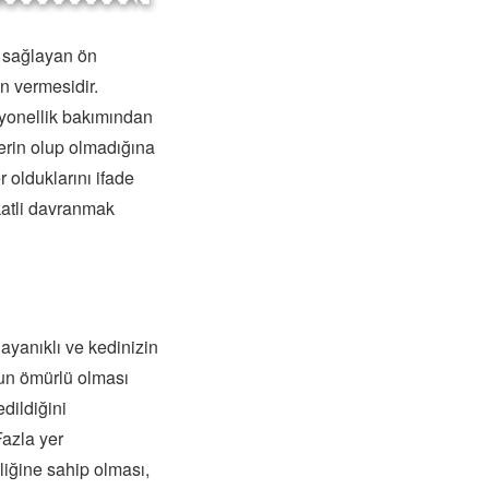
k sağlayan ön
n vermesidir.
siyonellik bakımından
erin olup olmadığına
 olduklarını ifade
katli davranmak
ayanıklı ve kedinizin
zun ömürlü olması
dildiğini
Fazla yer
lliğine sahip olması,