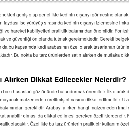
nekleri geniş olup genellikle kedinin dışarıyı görmesine olana
n faydası ise yürüyüş sırasında kedinin dışarıyı izlemesine imka
iği ve hareket kabiliyetleri pratiklik bakımından önemlidir. Fonk
k ve güvenliği ön planda tutmak gerekmektedir. Gerekli belgel
 da bu kapsamda kedi arabasının özel olarak tasarlanan ürünler
adır. Bu nokta bu tarz ürünlerden satın alırken de mutlaka dik
 Alırken Dikkat Edilecekler Nelerdir?
n bazı hususları göz önünde bulundurmak önemlidir. İlk olarak d
 atmayacak malzemeden üretilmiş olmasına dikkat edilmelidir. U
ı bakımından gereklidir. Arabayı alırken hangi malzemeden imal e
 katlanabilir olması da dikkat edilmesi gereken özelliklerdendir. 
ik olacaktır. Özellikle bu tarz ürünlerin pratik bir kullanım öze