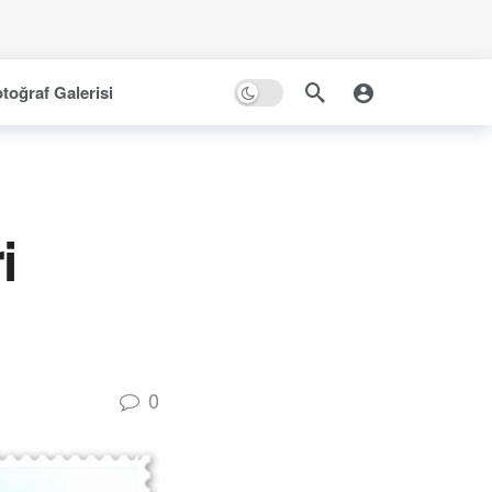
toğraf Galerisi
i
0