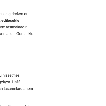
inizle giderken onu
t edilecekler
em taşımaktadır.
nmalıdır. Genellikle
lu hissetmesi
liyor. Hafif
nan tasarımlarda hem