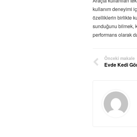
Araçta kullanılan te
kullanım deneyimi i
özelliklerin birlikte 
sunduğunu bilmek, kiş
performans olarak d
Önceki makale
Evde Kedi Gö