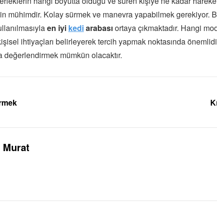
kerleklerin hangi boyutta olduğu ve süren kişiye ne kadar hareke
çin mühimdir. Kolay sürmek ve manevra yapabilmek gerekiyor. Bu
kullanılmasıyla
en iyi
kedi
arabası
ortaya çıkmaktadır. Hangi mod
isel ihtiyaçları belirleyerek tercih yapmak noktasında önemlidir.
a değerlendirmek mümkün olacaktır.
rmek
K
Murat