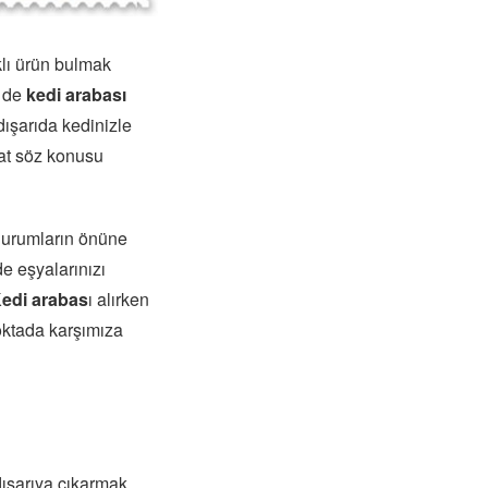
klı ürün bulmak
i de
kedi arabası
ışarıda kedinizle
hat söz konusu
durumların önüne
e eşyalarınızı
di arabas
ı alırken
oktada karşımıza
dışarıya çıkarmak