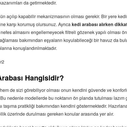
azanımları da getirmektedir.
ün açılıp kapabilir mekanizmasının olması gerekir. Bir yere ked
ine karşı korumuş olursunuz. Ayrıca
kedi arabası alırken dikka
efes almasını engellemeyecek filtreli gözenek yapılı olması ön
sağlaması bakımından eşyaların koyulabileceği bir havuz da bulu
mlarına konuşlandırılmaktadır.
Arabası Hangisidir?
 hem de sizi görebiliyor olması onun kendini güvende ve konfor
 Bu nedenle modellerde bu noktanın ön planda tutulması lazım ge
ası taşıma pratikliği bakımından kendini göstermektedir. Hazırla
ellik üzerinde durulması gereken konular arasında yer alır.