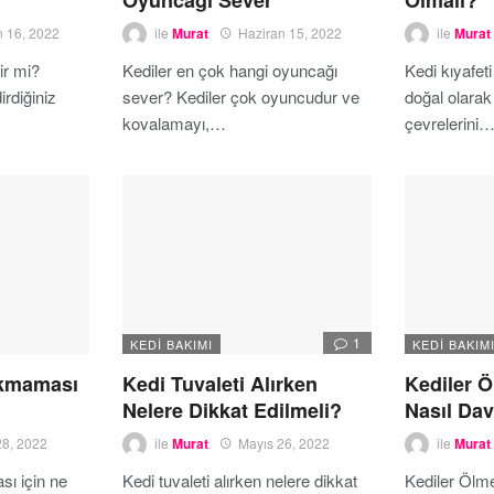
Oyuncağı Sever
Olmalı?
n 16, 2022
ile
Murat
Haziran 15, 2022
ile
Murat
lir mi?
Kediler en çok hangi oyuncağı
Kedi kıyafeti
irdiğiniz
sever? Kediler çok oyuncudur ve
doğal olarak
kovalamayı,…
çevrelerini
1
KEDI BAKIMI
KEDI BAKIM
okmaması
Kedi Tuvaleti Alırken
Kediler 
Nelere Dikkat Edilmeli?
Nasıl Dav
28, 2022
ile
Murat
Mayıs 26, 2022
ile
Murat
sı için ne
Kedi tuvaleti alırken nelere dikkat
Kediler Ölm