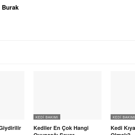
Burak
KEDI BAKIMI
KEDI BAKIM
iydirilir
Kediler En Çok Hangi
Kedi Kıya