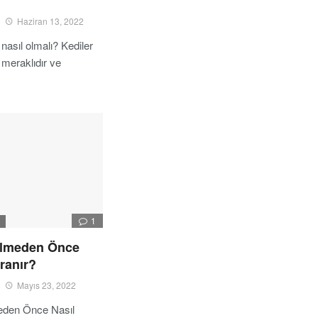
Haziran 13, 2022
 nasıl olmalı? Kediler
 meraklıdır ve
…
1
I
Ölmeden Önce
ranır?
Mayıs 23, 2022
eden Önce Nasıl