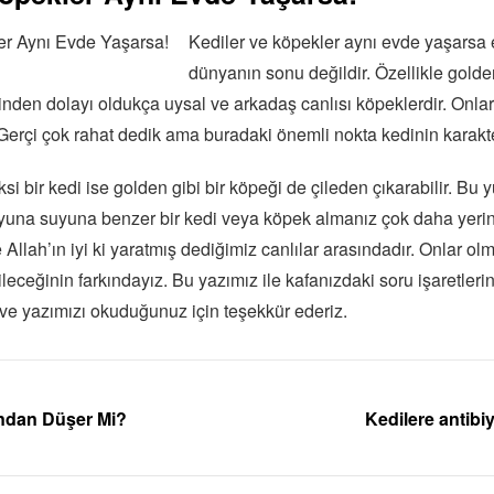
Kediler ve köpekler aynı evde yaşarsa 
dünyanın sonu değildir. Özellikle golde
rinden dolayı oldukça uysal ve arkadaş canlısı köpeklerdir. Onlar
. Gerçi çok rahat dedik ama buradaki önemli nokta kedinin karakte
i bir kedi ise golden gibi bir köpeği de çileden çıkarabilir. Bu 
yuna suyuna benzer bir kedi veya köpek almanız çok daha yerin
de Allah’ın iyi ki yaratmış dediğimiz canlılar arasındadır. Onlar 
leceğinin farkındayız. Bu yazımız ile kafanızdaki soru işaretleri
e yazımızı okuduğunuz için teşekkür ederiz.
ndan Düşer Mi?
Kedilere antibiy