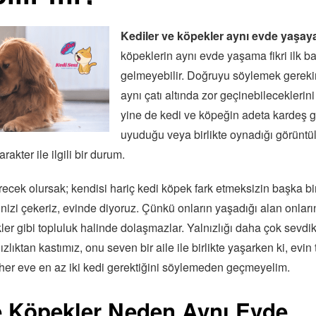
Kediler ve köpekler aynı evde yaşaya
köpeklerin aynı evde yaşama fikri ilk b
gelmeyebilir. Doğruyu söylemek gerekir
aynı çatı altında zor geçinebilecekler
yine de kedi ve köpeğin adeta kardeş gibi
uyuduğu veya birlikte oynadığı görüntü
rakter ile ilgili bir durum.
ecek olursak; kendisi hariç kedi köpek fark etmeksizin başka b
inizi çekeriz, evinde diyoruz. Çünkü onların yaşadığı alan onları
kler gibi topluluk halinde dolaşmazlar. Yalnızlığı daha çok sevdik
ızlıktan kastımız, onu seven bir aile ile birlikte yaşarken ki, evin
her eve en az iki kedi gerektiğini söylemeden geçmeyelim.
e Köpekler Neden Aynı Evde