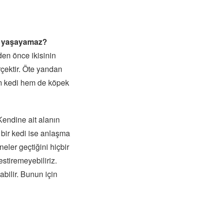
e yaşayamaz?
den önce ikisinin
erçektir. Öte yandan
em kedi hem de köpek
Kendine ait alanın
 bir kedi ise anlaşma
neler geçtiğini hiçbir
estiremeyebiliriz.
abilir. Bunun için