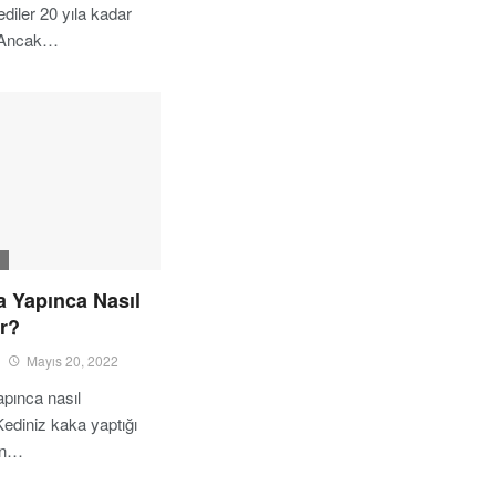
diler 20 yıla kadar
. Ancak…
I
a Yapınca Nasıl
r?
Mayıs 20, 2022
pınca nasıl
Kediniz kaka yaptığı
en…