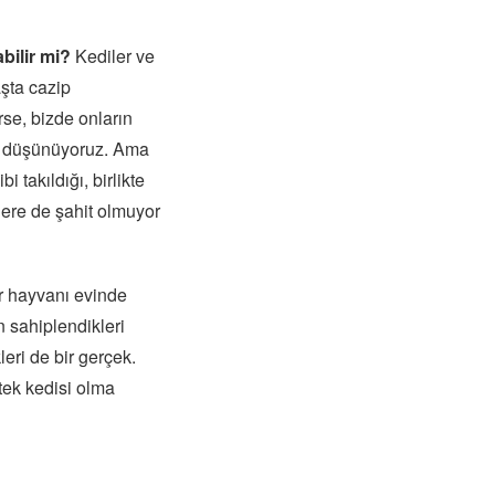
bilir mi?
Kediler ve
aşta cazip
se, bizde onların
ini düşünüyoruz. Ama
 takıldığı, birlikte
lere de şahit olmuyor
ir hayvanı evinde
n sahiplendikleri
leri de bir gerçek.
 tek kedisi olma