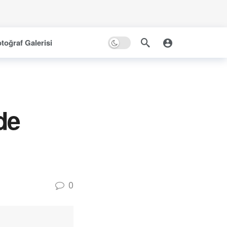
toğraf Galerisi
de
0