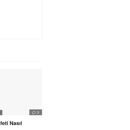
3
I
feti Nasıl