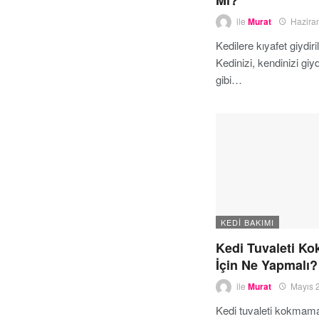
Mi?
ile
Murat
Hazira
Kedilere kıyafet giydiri
Kedinizi, kendinizi giyd
gibi…
KEDI BAKIMI
Kedi Tuvaleti K
İçin Ne Yapmalı?
ile
Murat
Mayıs 
Kedi tuvaleti kokmama