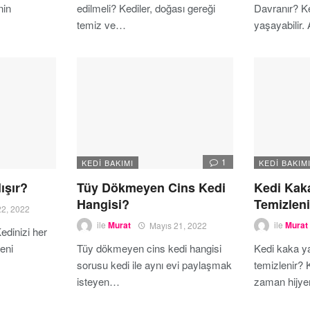
nin
edilmeli? Kediler, doğası gereği
Davranır? Ke
temiz ve…
yaşayabilir
1
KEDI BAKIMI
KEDI BAKIM
ışır?
Tüy Dökmeyen Cins Kedi
Kedi Kak
Hangisi?
Temizleni
22, 2022
ile
Murat
Mayıs 21, 2022
ile
Murat
Kedinizi her
eni
Tüy dökmeyen cins kedi hangisi
Kedi kaka ya
sorusu kedi ile aynı evi paylaşmak
temizlenir? 
isteyen…
zaman hijy