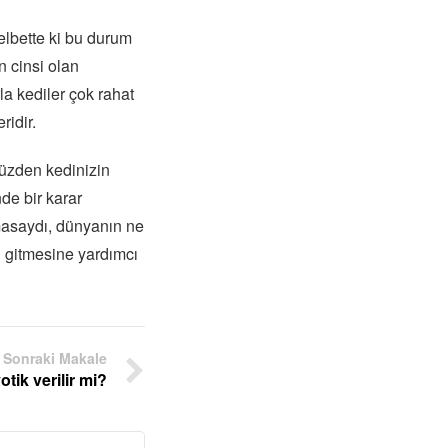
elbette ki bu durum
n cinsi olan
la kediler çok rahat
ridir.
yüzden kedinizin
de bir karar
olmasaydı, dünyanın ne
n gitmesine yardımcı
Sonraki Makale
otik verilir mi?