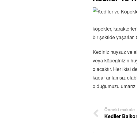
köpekler, karakterle
bir şekilde yaşarlar
Kediniz huysuz ve aks
veya köpeğinizin hu
olacaktır. Her ikisi 
kadar anlamsız olabi
olduğumuzu umarız v
Önceki makale
Kediler Balko