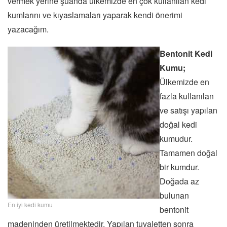
vermek yerine şuanda ülkemizde en çok kullanılan kedi
kumlarını ve kıyaslamaları yaparak kendi önerimi
yazacağım.
Bentonit Kedi
Kumu;
Ülkemizde en
fazla kullanılan
ve satışı yapılan
doğal kedi
kumudur.
Tamamen doğal
bir kumdur.
Doğada az
bulunan
En iyi kedi kumu
bentonit
madeninden üretilmektedir. Yapılan tuvaletten sonra