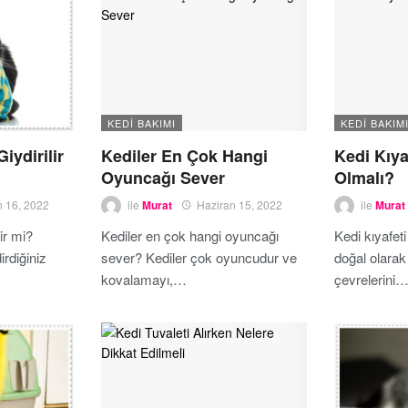
KEDI BAKIMI
KEDI BAKIM
iydirilir
Kediler En Çok Hangi
Kedi Kıya
Oyuncağı Sever
Olmalı?
n 16, 2022
ile
Murat
Haziran 15, 2022
ile
Murat
lir mi?
Kediler en çok hangi oyuncağı
Kedi kıyafeti
irdiğiniz
sever? Kediler çok oyuncudur ve
doğal olarak
kovalamayı,…
çevrelerini