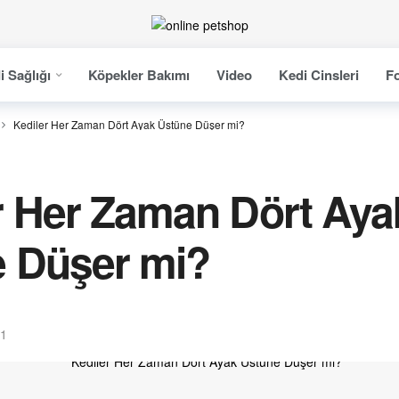
i Sağlığı
Köpekler Bakımı
Video
Kedi Cinsleri
Fo
Kediler Her Zaman Dört Ayak Üstüne Düşer mi?
r Her Zaman Dört Aya
 Düşer mi?
21