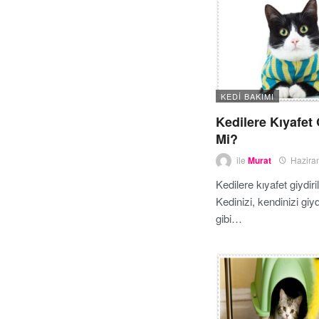
KEDI BAKIMI
Kedilere Kıyafet G
Mi?
ile
Murat
Hazira
Kedilere kıyafet giydiri
Kedinizi, kendinizi giyd
gibi…