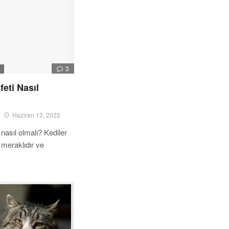
3
I
feti Nasıl
Haziran 13, 2022
 nasıl olmalı? Kediler
 meraklıdır ve
…