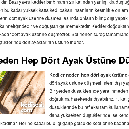
ildir. Bazı yavru kediler bir binanın 20.katından yanlışlıkla düşt
n bu kadar yüksek katta kedi bakan insanların kesinlikle önlem
rin dört ayak üzerine düşmesi aslında onların bilinç dışı yaptıkla
leks niteliğindedir ve doğuştan gelmemektedir. Kediler doğdukta
 kadar dört ayak üzerine düşmezler. Belirlenen süreç tamamlandı
tüklerinde dört ayaklarının üstüne inerler.
Neden Hep Dört Ayak Üstüne D
Kediler neden hep dört ayak üstüne
dört ayak üstüne düşmesi istem dışı yapı
Bir yerden düştüklerinde yere inmeden 
doğrultma hareketidir diyebiliriz. 1. kat 
düştüklerinde bu refleksi tam kullanamay
daha yüksekten düştüklerinde ise kendi
adırlar. Her ne kadar bu bilgi garip gelse de kediler ne kadar