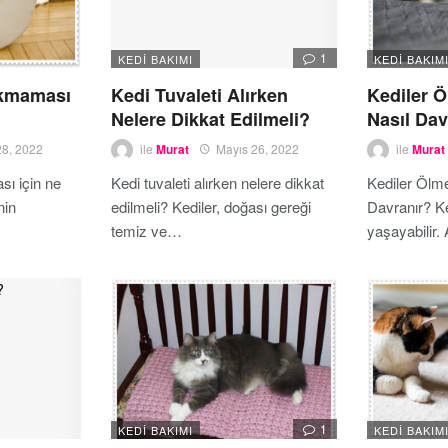
1
KEDI BAKIMI
KEDI BAKIM
okmaması
Kedi Tuvaleti Alırken
Kediler 
Nelere Dikkat Edilmeli?
Nasıl Dav
28, 2022
ile
Murat
Mayıs 26, 2022
ile
Murat
sı için ne
Kedi tuvaleti alırken nelere dikkat
Kediler Ölm
nin
edilmeli? Kediler, doğası gereği
Davranır? Ke
temiz ve…
yaşayabilir
1
KEDI BAKIMI
KEDI BAKIM