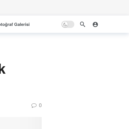
toğraf Galerisi
k
0