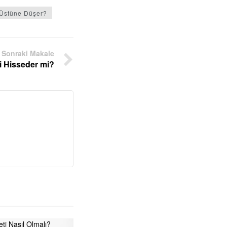
 Üstüne Düşer?
Sonraki Makale
i Hisseder mi?