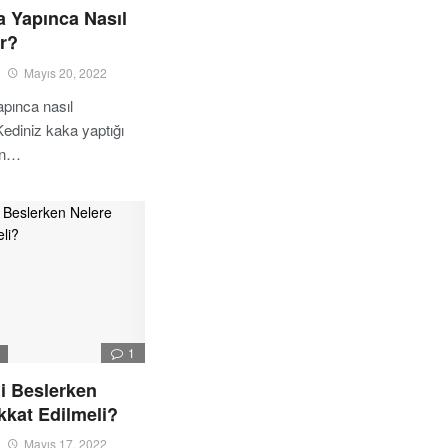
a Yapınca Nasıl
r?
Mayıs 20, 2022
pınca nasıl
Kediniz kaka yaptığı
en…
1
I
i Beslerken
kkat Edilmeli?
Mayıs 17, 2022