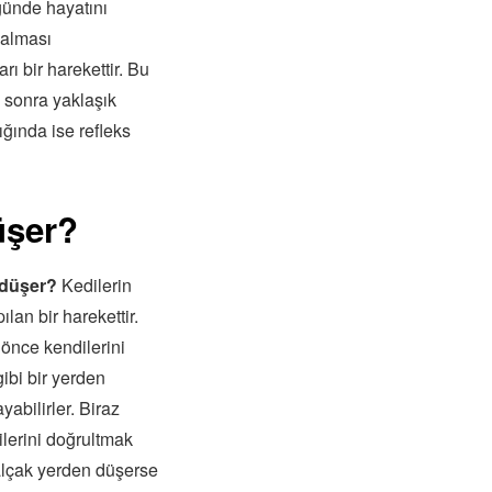
üğünde hayatını
 alması
rı bir harekettir. Bu
n sonra yaklaşık
ğında ise refleks
üşer?
 düşer?
Kedilerin
lan bir harekettir.
önce kendilerini
gibi bir yerden
abilirler. Biraz
lerini doğrultmak
 alçak yerden düşerse