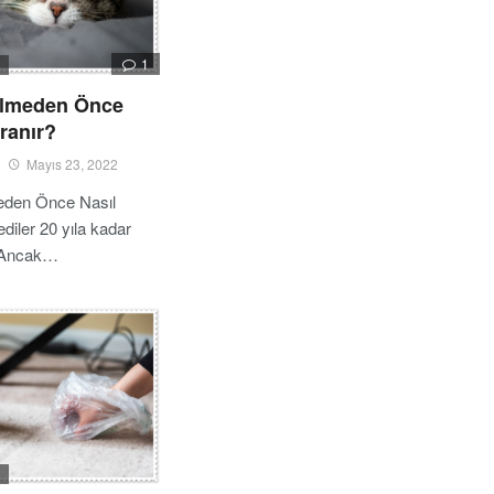
1
I
Ölmeden Önce
ranır?
Mayıs 23, 2022
eden Önce Nasıl
diler 20 yıla kadar
. Ancak…
I