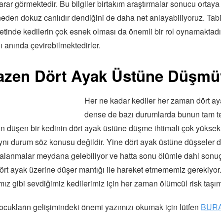
rar görmektedir. Bu bilgiler birtakım araştırmalar sonucu ortaya 
eden dokuz canlıdır dendiğini de daha net anlayabiliyoruz. Tabi
inde kedilerin çok esnek olması da önemli bir rol oynamaktadı
ı anında çevirebilmektedirler.
Bazen Dört Ayak Üstüne Düşmü
Her ne kadar kediler her zaman dört ay
dense de bazı durumlarda bunun tam ter
an düşen bir kedinin dört ayak üstüne düşme ihtimali çok yüksek
aynı durum söz konusu değildir. Yine dört ayak üstüne düşseler d
 yaralanmalar meydana gelebiliyor ve hatta sonu ölümle dahi sonuç
rt ayak üzerine düşer mantığı ile hareket etmememiz gerekiyor.
mız gibi sevdiğimiz kedilerimiz için her zaman ölümcül risk taşım
ocukların gelişimindeki önemi yazımızı okumak için lütfen
BURA