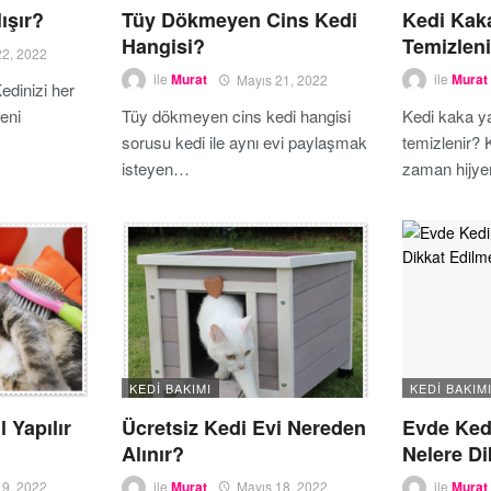
ışır?
Tüy Dökmeyen Cins Kedi
Kedi Kak
Hangisi?
Temizleni
22, 2022
ile
Murat
Mayıs 21, 2022
ile
Murat
Kedinizi her
eni
Tüy dökmeyen cins kedi hangisi
Kedi kaka ya
sorusu kedi ile aynı evi paylaşmak
temizlenir? 
isteyen…
zaman hijy
KEDI BAKIMI
KEDI BAKIM
 Yapılır
Ücretsiz Kedi Evi Nereden
Evde Ked
Alınır?
Nelere Di
19, 2022
ile
Murat
Mayıs 18, 2022
ile
Murat