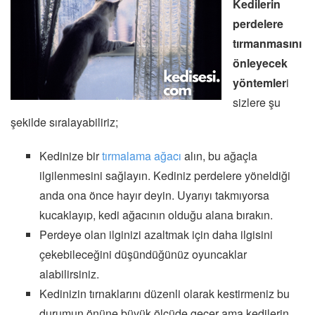
Kedilerin
perdelere
tırmanmasını
önleyecek
yöntemler
i
sizlere şu
şekilde sıralayabiliriz;
Kedinize bir
tırmalama ağacı
alın, bu ağaçla
ilgilenmesini sağlayın. Kediniz perdelere yöneldiği
anda ona önce hayır deyin. Uyarıyı takmıyorsa
kucaklayıp, kedi ağacının olduğu alana bırakın.
Perdeye olan ilginizi azaltmak için daha ilgisini
çekebileceğini düşündüğünüz oyuncaklar
alabilirsiniz.
Kedinizin tırnaklarını düzenli olarak kestirmeniz bu
durumun önüne büyük ölçüde geçer ama kedilerin